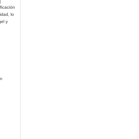
ficación
idad, lo
el y
in