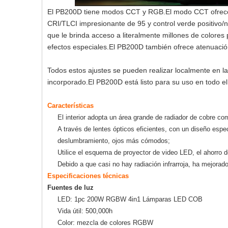
El PB200D tiene modos CCT y RGB.El modo CCT ofrece u
CRI/TLCI impresionante de 95 y control verde positivo/ne
que le brinda acceso a literalmente millones de colores
efectos especiales.El PB200D también ofrece atenuaci
Todos estos ajustes se pueden realizar localmente en l
incorporado.El PB200D está listo para su uso en todo e
Características
El interior adopta un área grande de radiador de cobre com
A través de lentes ópticos eficientes, con un diseño espec
deslumbramiento, ojos más cómodos;
Utilice el esquema de proyector de video LED, el ahorro d
Debido a que casi no hay radiación infrarroja, ha mejorad
Especificaciones técnicas
Fuentes de luz
LED: 1pc 200W RGBW 4in1 Lámparas LED COB
Vida útil: 500,000h
Color: mezcla de colores RGBW