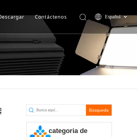
Descargar
Contáctenos
Español
한국어
ción de estudio.
r
 más frecuentes
Deutsch
Pусский
العربية
简体中文
English
Búsqueda
categoria de