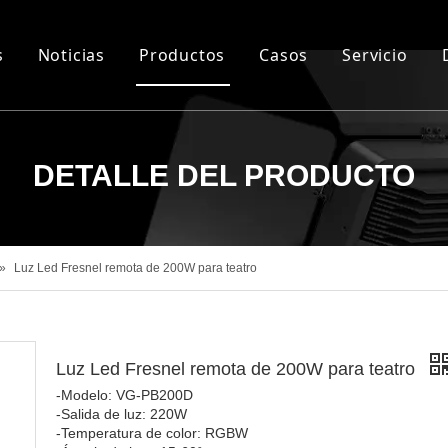
s
Noticias
Productos
Casos
Servicio
Noticias de la Industria
Teatro, televisión, luces de la habita
Proyectos de ultrama
Preguntas
News Vangaa
Luz de rendimiento
Proyectos en China
DETALLE DEL PRODUCTO
Luz arquitectónica
Sin fanáticos
»
Luz Led Fresnel remota de 200W para teatro
Luz Led Fresnel remota de 200W para teatro
-Modelo: VG-PB200D
-Salida de luz: 220W
-Temperatura de color: RGBW