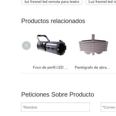
luz fresnel led remota para teatro
Luz fresnel led
Productos relacionados
Foco de perfil LED con zoom LED CTO de 400 W Leko Light
Pantógrafo de abrazaderas de luz de video de 2.5M
Peticiones Sobre Producto