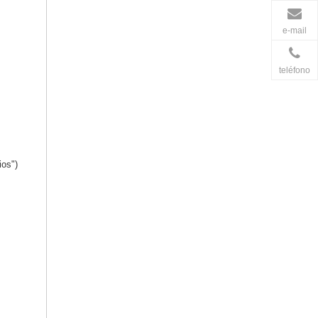
e-mail
teléfono
ios")