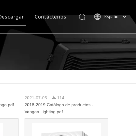
Descargar
Contáctenos
Español
한국어
ción de estudio.
r
 más frecuentes
Deutsch
Pусский
العربية
简体中文
English
2021-07-05
114
ogo.pdf
2018-2019 Catálogo de productos -
Vangaa Lighting.pdf