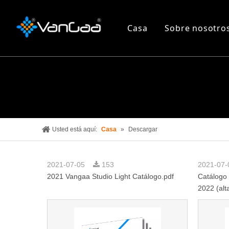
Casa
Sobre nosotro
Usted está aquí:
Casa
»
Descargar
2021-07-05
153
2021-07
2021 Vangaa Studio Light Catálogo.pdf
Catálogo 
2022 (alta