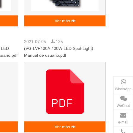
Ver más
2021-07-05
135
 LED
(VG-LVF400A 400W LED Spot Light)
ario.pdf
Manual de usuario.pdf
WhatsApp
WeChat
e-mail
Ver más