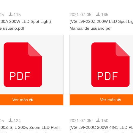
-05
115
2021-07-05
165
30A 200W LED Spot Light)
(VG-LVF220Z 200W LED Spot Lig
 usuario.pdf
Manual de usuario.pdf
Ver más
Ver más
-05
124
2021-07-05
150
00Z-S, L 200w Zoom LED Perfil
(VG-LVF200C 200W 4IN1 LED P