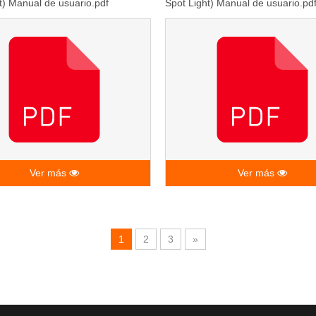
t) Manual de usuario.pdf
Spot Light) Manual de usuario.pd
Ver más
Ver más
1
2
3
»