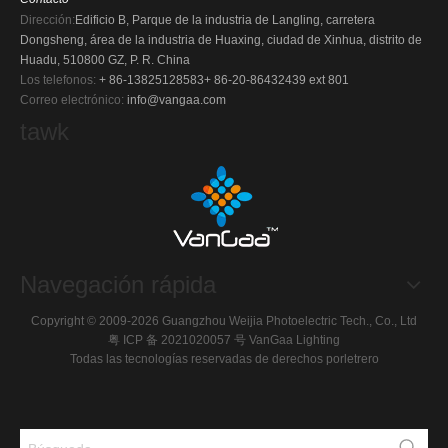
Dirección:
Edificio B, Parque de la industria de Langling, carretera
Dongsheng, área de la industria de Huaxing, ciudad de Xinhua, distrito de
Huadu, 510800 GZ, P. R. China
Los telefonos:
+ 86-13825128583
+ 86-20-86432439 ext 801
Correo electrónico:
info@vangaa.com
tawk
Navegación rápida
Copyright © 2009-2026 Guangzhou Weijia Photoelectric Tech., Co., Ltd
粤 ICP 备 2021020057 号
VanGaa Lighting
Todas las tecnologías reservadas de derechos por
letrero