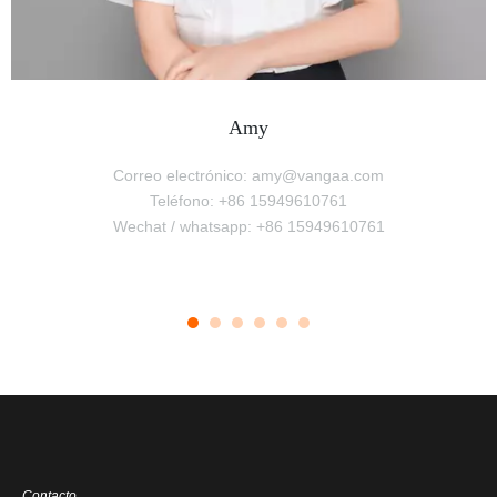
Amy
Correo electrónico: amy@vangaa.com
Teléfono: +86 15949610761
Wechat / whatsapp: +86 15949610761
Contacto