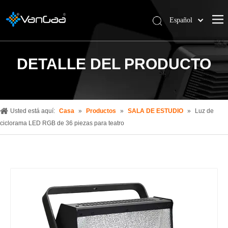
Español
한국어
Deutsch
DETALLE DEL PRODUCTO
Pусский
العربية
简体中文
English
Usted está aquí:
Casa
»
Productos
»
SALA DE ESTUDIO
»
Luz de
ciclorama LED RGB de 36 piezas para teatro