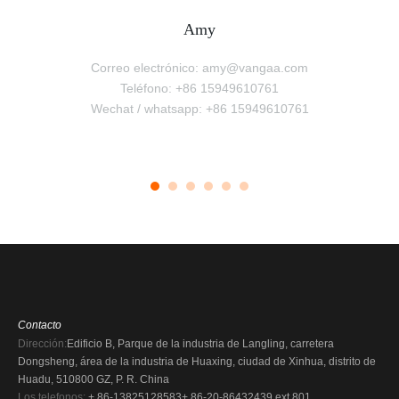
Amy
Correo electrónico: amy@vangaa.com
Teléfono: +86 15949610761
Wechat / whatsapp: +86 15949610761
Contacto
Dirección:
Edificio B, Parque de la industria de Langling, carretera
Dongsheng, área de la industria de Huaxing, ciudad de Xinhua, distrito de
Huadu, 510800 GZ, P. R. China
Los telefonos:
+ 86-13825128583
+ 86-20-86432439 ext 801