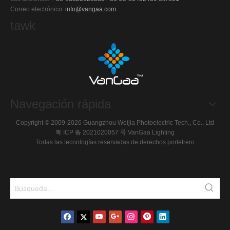
Correo electrónico:
info@vangaa.com
tawk
Navegación rápida
Copyright © 2009-2026 Guangzhou Weijia Photoelectric Tech., Co., Ltd
粤 ICP 备 2021020057 号
VanGaa Lighting
Todas las tecnologías reservadas de derechos por
letrero