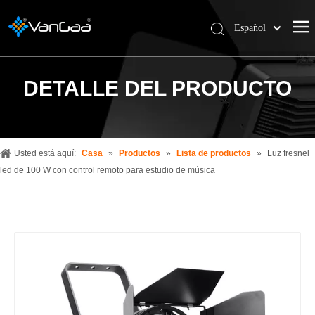
Español
한국어
Deutsch
DETALLE DEL PRODUCTO
Pусский
العربية
简体中文
English
Usted está aquí:
Casa
»
Productos
»
Lista de productos
»
Luz fresnel
led de 100 W con control remoto para estudio de música