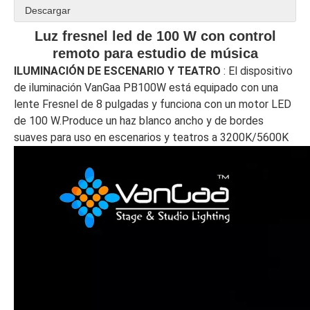
Descargar
Luz fresnel led de 100 W con control
remoto para estudio de música
ILUMINACIÓN DE ESCENARIO Y TEATRO 
: El dispositivo 
de iluminación VanGaa PB100W está equipado con una 
lente Fresnel de 8 pulgadas y funciona con un motor LED 
de 100 W.Produce un haz blanco ancho y de bordes 
suaves para uso en escenarios y teatros a 3200K/5600K